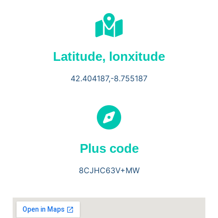
Latitude, lonxitude
42.404187,-8.755187
Plus code
8CJH
C63V+MW