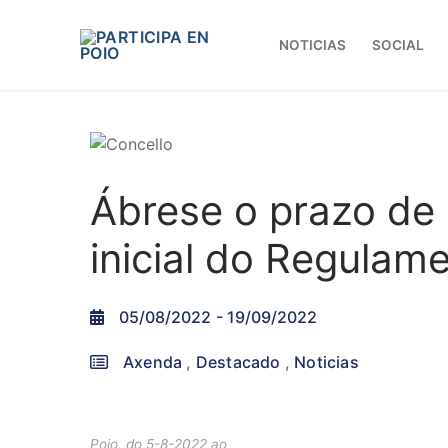
Saltar
ao
NOTICIAS
SOCIAL
contido
Ábrese o prazo de 
inicial do Regulam
05/08/2022
- 19/09/2022
Axenda
,
Destacado
,
Noticias
Poio, do 5-8-2022 ao