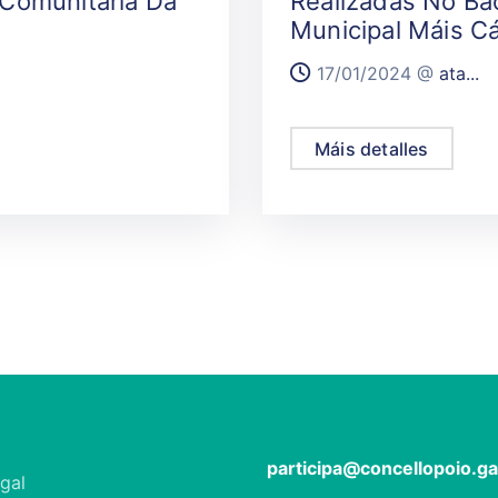
 Comunitaria Da
Realizadas No Ba
Municipal Máis C
17/01/2024 @
ata...
Máis detalles
participa@concellopoio.ga
gal