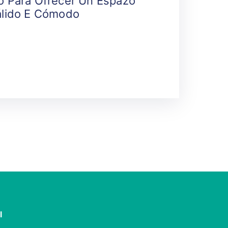
o Para Ofrecer Un Espazo
álido E Cómodo
l