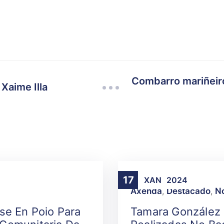
Combarro mariñeiro
 Xaime Illa
17
XAN
2024
Axenda
,
Destacado
,
No
se En Poio Para
Tamara González