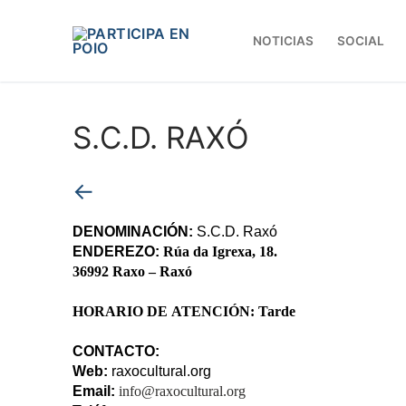
Saltar
ao
NOTICIAS
SOCIAL
contido
S.C.D. RAXÓ
←
DENOMINACIÓN:
 S.C.D. Raxó
ENDEREZO:
Rúa da Igrexa, 18.
36992 Raxo – Raxó
HORARIO DE
ATENCIÓN:
Tarde
CONTACTO: 
Web: 
raxocultural.org
Email:
info@raxocultural.org