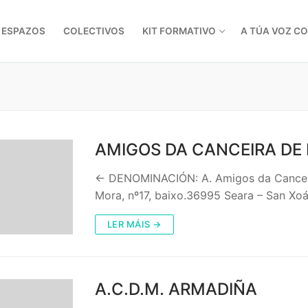
ESPAZOS
COLECTIVOS
KIT FORMATIVO
A TÚA VOZ C
AMIGOS DA CANCEIRA DE 
← DENOMINACIÓN: A. Amigos da Cancei
Mora, nº17, baixo.36995 Seara – San X
LER MÁIS →
A.C.D.M. ARMADIÑA