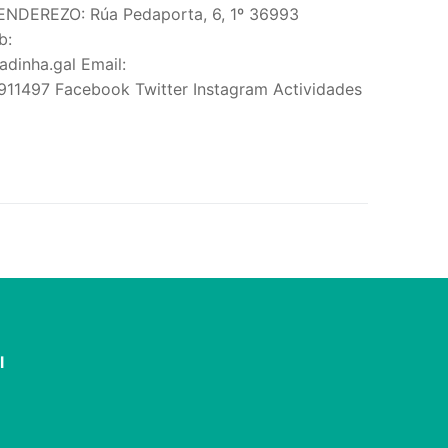
NDEREZO: Rúa Pedaporta, 6, 1º 36993
b:
adinha.gal Email:
911497 Facebook Twitter Instagram Actividades
l