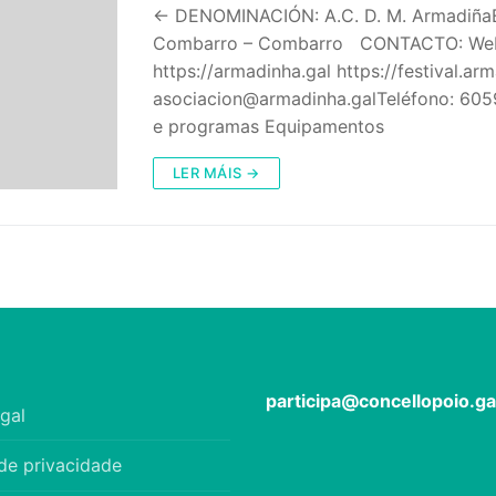
← DENOMINACIÓN: A.C. D. M. ArmadiñaE
Combarro – Combarro CONTACTO: We
https://armadinha.gal https://festival.arm
asociacion@armadinha.galTeléfono: 605
e programas Equipamentos
LER MÁIS →
participa@concellopoio.ga
gal
 de privacidade